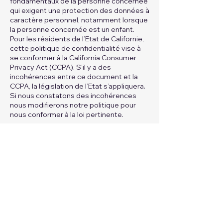
fondamentaux de la personne concernée
qui exigent une protection des données à
caractère personnel, notamment lorsque
la personne concernée est un enfant.
Pour les résidents de l’Etat de Californie,
cette politique de confidentialité vise à
se conformer à la California Consumer
Privacy Act (CCPA). S’il y a des
incohérences entre ce document et la
CCPA, la législation de l’Etat s’appliquera.
Si nous constatons des incohérences
nous modifierons notre politique pour
nous conformer à la loi pertinente.
Consentement
Les utilisateurs conviennent qu’en
utilisant notre site, ils acceptent :
Les conditions énoncées dans la
présente politique de confidentialité et
La collecte, l’utilisation et la conservation
des données énumérées dans la
présente politique.
Données personnelles que nous