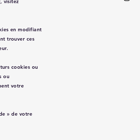
 visitez
kies en modifiant
nt trouver ces
eur.
uturs cookies ou
s ou
ment votre
ide » de votre