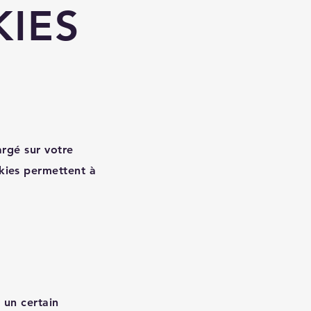
KIES
argé sur votre
okies permettent à
 un certain