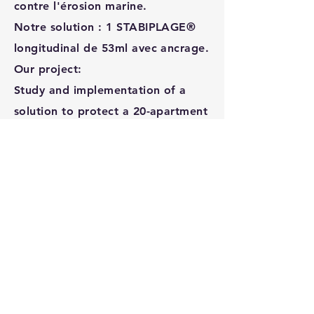
contre l'érosion marine.
Notre solution : 1 STABIPLAGE®
longitudinal de 53ml avec ancrage.
Our project:
Study and implementation of a
solution to protect a 20-apartment
residence from marine erosion.
Our solution : 1 longitudinal
STABIPLAGE® measuring 53 ml
with anchoring.