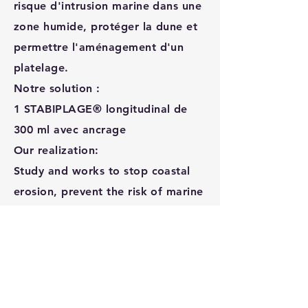
risque d'intrusion marine dans une
zone humide, protéger la dune et
permettre l'aménagement d'un
platelage.
Notre solution :
1 STABIPLAGE® longitudinal de
300 ml avec ancrage
Our realization:
Study and works to stop coastal
erosion, prevent the risk of marine
intrusion in a wetland area,
protect the dune, and enable the
construction of decking.
Our solution:
1 longitudinal STABIPLAGE® of