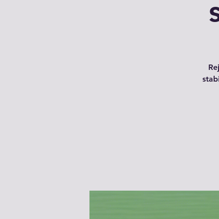
Re
stab