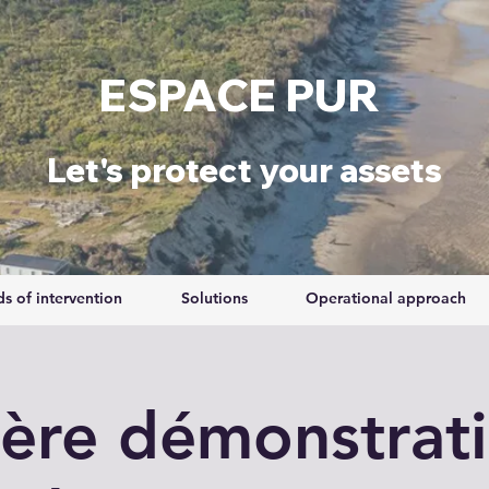
ESPACE PUR
​Let's protect your assets
ds of intervention
Solutions
Operational approach
ière démonstrat