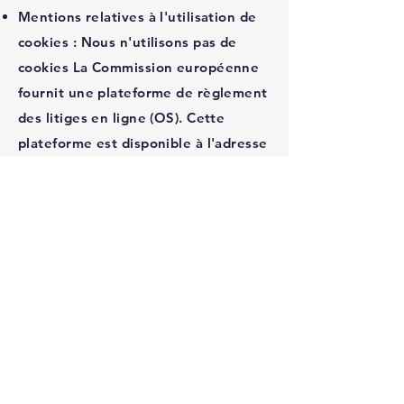
Mentions relatives à l'utilisation de
cookies : Nous n'utilisons pas de
cookies La Commission européenne
fournit une plateforme de règlement
des litiges en ligne (OS). Cette
plateforme est disponible à l'adresse
http://ec.europa.eu/consumers/odr/.
En tant que client, vous avez
toujours la possibilité de contacter le
conseil d'arbitrage de la Commission
européenne. Nous ne sommes ni
disposés à, ni obligés de, participer à
une procédure de règlement des
litiges devant un conseil d'arbitrage
de la consommation.