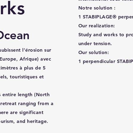
rks
Notre solution :
1 STABIPLAGE® perpend
Our realization:
 Ocean
Study and works to pro
under tension.
ubissent l’érosion sur
Our solution:
 Europe, Afrique) avec
1 perpendicular STABI
timètres à plus de 5
ls, touristiques et
s entire length (North
 retreat ranging from a
ere are significant
tourism, and heritage.