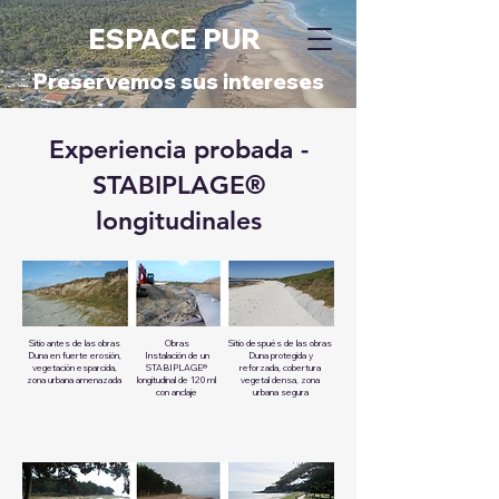
ESPACE PUR
Preservemos sus intereses
Experiencia probada -
STABIPLAGE®
longitudinales
Sitio antes de las obras
Obras
Sitio después de las obras
Duna en fuerte erosión,
Instalación de un
Duna protegida y
vegetación esparcida,
STABIPLAGE®
reforzada, cobertura
zona urbana amenazada
longitudinal de 120 ml
vegetal densa, zona
con anclaje
urbana segura