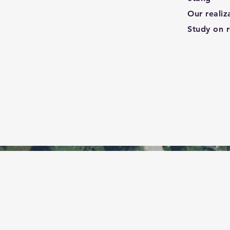
Our realiz
Study on r