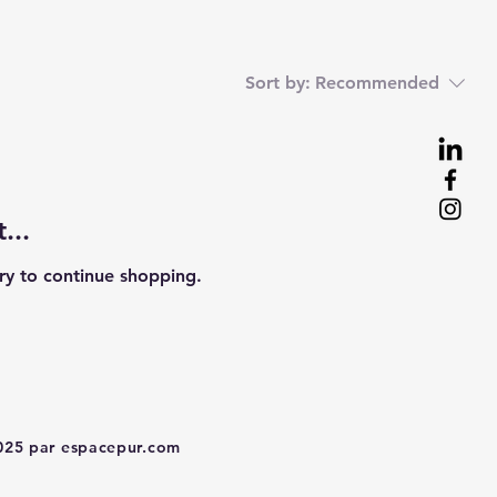
Sort by:
Recommended
...
ry to continue shopping.
025 par e
spacepur.com