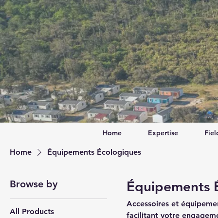
Home
Expertise
Fiel
Home
Équipements Écologiques
Browse by
Équipements 
Accessoires et équipemen
All Products
facilitant votre engagem