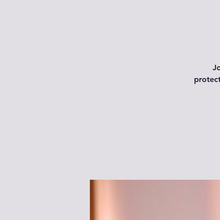
Jo
protec